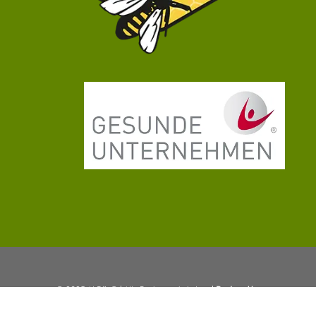
© 2025 ALPfit® | Alle Rechte vorbehalten |
Designed by
ALPfit®media René Hille