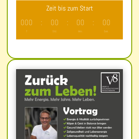
Zeit bis zum Start
000
:
00
:
00
:
00
T
Std.
Min.
Sek.